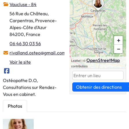
Vaucluse - 84
56 Rue du Château,
Carpentras, Provence-
Alpes-Côte d'Azur
84200, France
+
06 46 30 03 56
−
rivalland.osteo@gmail.com
OpenStreetMap
Leaflet
|
©
Voir le site
contributors
Ostéopathe D.O,
Obtenir des directions
Consultations sur Rendez-
Vous en cabinet.
Photos