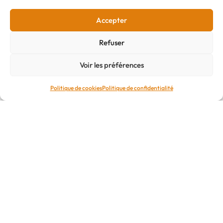
Accepter
S'INSCRIRE
Refuser
Voir les préférences
Politique de cookies
Politique de confidentialité
DÉCOUVRIR
L'école
La formation
La clinique