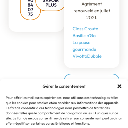
90
SAVOIR
Agrément
84
PLUS
07
renouvelé en juillet
75
2021.
Class’Croute
Basilic n'Go
La pause
gourmande
Vivotto
Dubble
Sur le campus
Gérer le consentement
Pour offrir les meilleures expériences, nous utilisons des technologies telles
que les cookies pour stocker et/ou accéder aux informations des appareils.
Le fait de consentir à ces technologies nous permettra de traiter des
données telles que le comportement de navigation ou les ID uniques sur ce
site. Le fait de ne pas consentir ou de retirer son consentement peut avoir un
effet négatif sur certaines caractéristiques et fonctions.
Vous souhaitez intégrer notre école ?