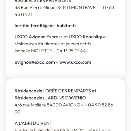
Résidence LES FENAISONS
38 Rue Pierre Miquel 84140 MONTFAVET – 07 63
45 04 31
laetitia.feretti@cdc-habitat.fr
UXCO Avignon Express et UXCO République –
résidences étudiantes et jeunes actifs
Isabelle MOLETTE – 04 13 95 01 44
avignon@uxco.com
–
www.uxco.com
Résidence de l’ORÉE DES REMPARTS et
Résidence des JARDINS D’AVENIO
4/6 rue Molière 84000 AVIGNON – 04 90 82 86
90
À L’ABRI DU VENT
Route de l’aérodrome 84140 MONTFAVET – 06