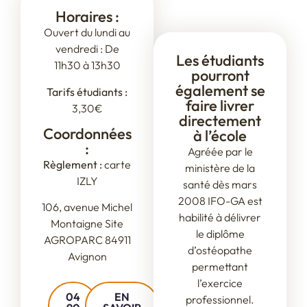
Livraison
Horaires :
Ouvert du lundi au
vendredi : De
Les étudiants
11h30 à 13h30
pourront
également se
Tarifs étudiants :
faire livrer
3,30€
directement
Coordonnées
à l’école
:
Agréée par le
Règlement :
carte
ministère de la
IZLY
santé dès mars
2008 IFO-GA est
106, avenue Michel
habilité à délivrer
Montaigne Site
le diplôme
AGROPARC 84911
d’ostéopathe
Avignon
permettant
l’exercice
04
EN
professionnel.